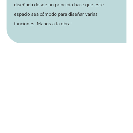
diseñada desde un principio hace que este
espacio sea cómodo para diseñar varias
funciones. Manos a la obra!
El resultado contado por Maira y
Adrián:
Nos costaba muchísimo ver el potencial de