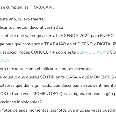
o se cumplen, se TRABAJAN”.
este año, quiero traerte:
ficar tus metas (decorativas) 2022
 contarte que ya tengo abierta la AGENDA 2022 para ENERO.
ar para que comience a TRABAJAR en el DISEÑO y DIGITALI
r espacio! Podes CONOCER + sobre este
SERVICIO ACÁ
y C
 ACÁ
esto te cuento cómo planificar tus metas decorativas:
e aquello que queres SENTIR en tu CASA y qué MOMENTOS 
palabras que den significado, que describan a esos sentimiento
S te traen esos MOMENTOS? Quizás alguna reunión, algún pa
caciones inolvidables?
r fotos de esos momentos, las fotos que muchas veces quedan