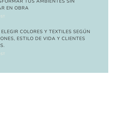
AR EN OBRA
OST
ELEGIR COLORES Y TEXTILES SEGÚN
ONES, ESTILO DE VIDA Y CLIENTES
S.
OST