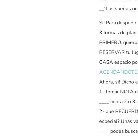
__”Los sueños n
Si! Para despedir 
3 formas de plani
PRIMERO, quiero
RESERVAR tu lug
CASA espacio po
AGENDÁNDOTE
Ahora, si! Dicho 
1- tomar NOTA d
____ anota 2 o 3 
2- qué RECUERDO
especial? Unas va
____ podes busca