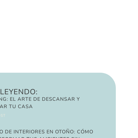
 LEYENDO:
NG: EL ARTE DE DESCANSAR Y
AR TU CASA
OST
O DE INTERIORES EN OTOÑO: CÓMO
SFORMAR TUS AMBIENTES SIN