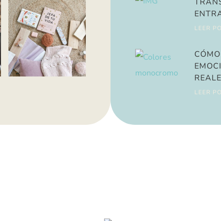
ENTR
LEER P
CÓMO 
EMOCI
REALE
LEER P